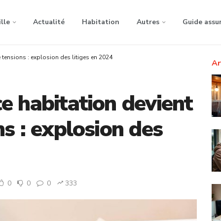
ille
Actualité
Habitation
Autres
Guide assu
tensions : explosion des litiges en 2024
Ar
e habitation devient
s : explosion des
0
0
0
333