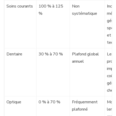
Soins courants
100 % à 125
Non
Inclu
%
systématique
méde
génér
spéci
et a
tech
Dentaire
30 % à 70 %
Plafond global
Les
annuel
prot
impl
coût
géné
cher
Optique
0 % à 70 %
Fréquemment
Mont
plafonné
lenti