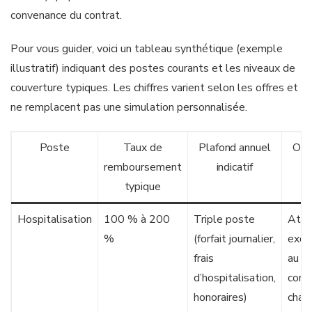
convenance du contrat.
Pour vous guider, voici un tableau synthétique (exemple
illustratif) indiquant des postes courants et les niveaux de
couverture typiques. Les chiffres varient selon les offres et
ne remplacent pas une simulation personnalisée.
Poste
Taux de
Plafond annuel
Obs
remboursement
indicatif
typique
Hospitalisation
100 % à 200
Triple poste
Atte
%
(forfait journalier,
excl
frais
au n
d’hospitalisation,
conf
honoraires)
cham